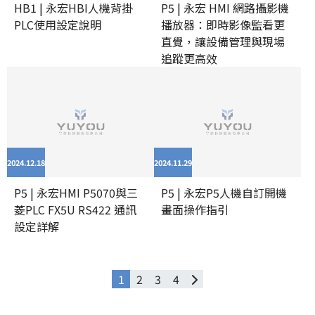
HB1 | 永宏HBI人機背掛
P5 | 永宏 HMI 網路攝影機
PLC使用設定說明
播放器：即時影像監看更
直覺，讓設備管理與現場
追蹤更高效
2024.12
18
2024.11
29
P5 | 永宏HMI P5070與三
P5 | 永宏P5人機自訂開機
菱PLC FX5U RS422 通訊
畫面操作指引
設定詳解
1
2
3
4