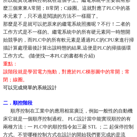
所以能實現邏輯控制就在這個字上。繼電系統中主要就有那
麼三個東東A常開；B常閉；C線圈。這就對應了PLC中的基
本元素了，只不過是閱讀的方法不一樣罷了。
那麼是不是就可以把原來的繼電系統照搬呢？不行！二者的
工作方式是不一樣的。繼電系統中的所有硬元素同一時態開
始競爭的，而PLC中的所有軟元素是通過PLC的CPU來進行掃
描計算處理最後計算出該時態的結果,這便是PLC的掃描循環
工作方式。 (隨便找一本PLC的書都有介紹
)
重點：
該階段就是學習電力拖動，對應於PLC梯形圖中的常開；常
閉；線圈。
可以完成簡單的系統設計
二．順控階段
順序控制在工業中的應用相當廣泛，例如一般性的自動機
床它就是一個順序控制過程。 PLC設計當中能實現順控的有
兩種方法：一 PLC中的順控指令如三菱 STL ；二 起保停控制
方式。不管哪種控制方式在設計的開始我們要完成的是流