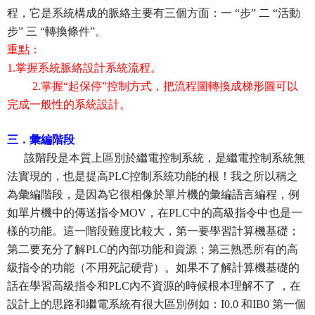
程，它是系統構成的脈絡主要有三個方面：一 “步” 二 “活動
步” 三 “轉換條件”。
重點：
1.掌握系統脈絡設計系統流程。
2.
掌握“起保停”控制方式，把流程圖轉換成梯形圖
可以
完成一般性的系統設計。
三．彙編階段
該階段是本質上區別於繼電控制系統，是繼電控制系統無
法實現的，也是提高PLC控制系統功能的根！我之所以稱之
為彙編階段，是因為它很相像於單片機的彙編語言編程，例
如單片機中的傳送指令MOV，在PLC中的高級指令中也是一
樣的功能。這一階段難度比較大，第一要學習計算機基礎；
第二要充分了解PLC的內部功能和資源；第三熟悉所有的高
級指令的功能（不用死記硬背）。如果不了解計算機基礎的
話在學習高級指令和PLC內不資源的時候根本理解不了 ，在
設計上的思路和繼電系統有很大區別例如：I0.0 和IB0 第一個