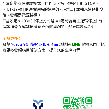
**當逆變器在遠端模式下運作時，按下鍵盤上的 STOP。
• b1-17=0 [電源接通時的運轉許可=禁止] 並輸入運轉指令
後，變頻器電源接通。
**當設定b1-03=3 [停止方式選擇=定時器自由運轉停止] 時，
運轉指令在運轉待機時間內變成OFF，然後再變成ON。
了解更多：
點擊
YuYou 安川變頻器相關產品
或透過
LINE
聯繫我們，探
索更多變頻應用解決方案，提升您的生產流程！