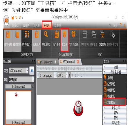
步驟一：如下圖“工具箱”→”指示燈/按鈕”中拖拉一
個”功能按鈕”至畫面規畫區中