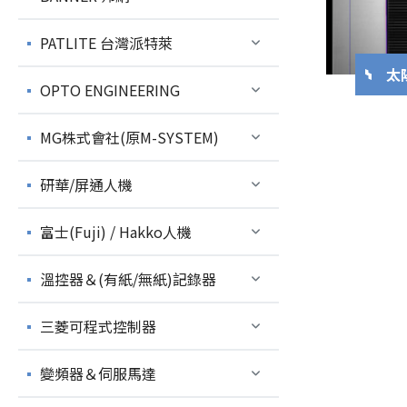
PATLITE 台灣派特萊
太
OPTO ENGINEERING
MG株式會社(原M-SYSTEM)
研華/屏通人機
富士(Fuji) / Hakko人機
溫控器＆(有紙/無紙)記錄器
三菱可程式控制器
變頻器＆伺服馬達