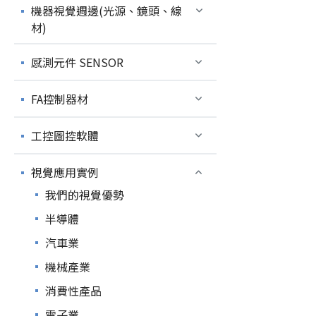
機器視覺週邊(光源、鏡頭、線
材)
感測元件 SENSOR
FA控制器材
工控圖控軟體
視覺應用實例
我們的視覺優勢
半導體
汽車業
機械產業
消費性產品
電子業