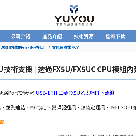
公司介紹
產品介紹
技術資源
檔案下載
 CPU模組內建的RS‐485接口，可實現何種通訊？
5U技術支援 | 透過FX5U/FX5UC CPU
路Port?請參考
USB-ETH 三菱FX5U乙太網口下載線
結、並列連結、MC協定、變頻器通訊、無協定通訊、 MELSOFT連
配置