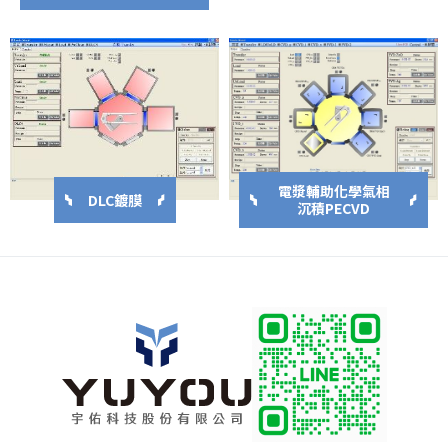
電漿輔助化學氣相
DLC鍍膜
沉積PECVD