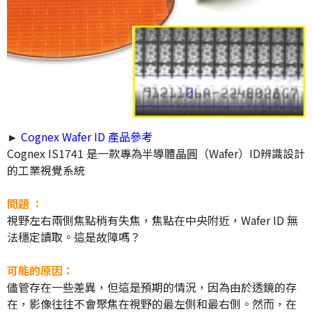
►
Cognex Wafer ID 產品參考
Cognex IS1741 是一款專為半導體晶圓（Wafer）ID辨識設計
的工業視覺系統
問題 ：
視野左右兩側焦點稍有失焦，焦點在中央附近，
Wafer ID 無
法穩定讀取
。這是故障嗎？
可能的原因：
儘管存在一些差異，但這是預期的情況，因為由於透鏡的存
在，影像往往不會聚焦在視野的最左側和最右側。然而，在