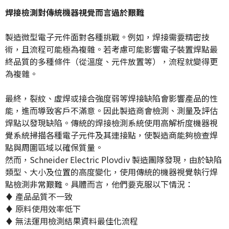
焊接檢測對傳統機器視覺而言過於艱難
製造微型電子元件面對各種挑戰。例如，焊接需要精密技
術，且流程可能極為複雜。若考慮可能影響電子裝置焊點最
終品質的多種條件（從溫度、元件放置等），流程就變得更
為複雜。
最終，裂紋、虛焊或接合強度弱等焊接缺陷會影響產品的性
能，進而導致客戶不滿意。因此製造商會檢測、測量及評估
焊點以發現缺陷。傳統的焊接檢測系統使用高解析度機器視
覺系統掃描各種電子元件及其連接點，使製造商能夠檢查焊
點與周圍區域以確保質量。
然而，Schneider Electric Plovdiv 製造團隊發現，由於缺陷
類型、大小及位置的高度變化，使用傳統的機器視覺執行焊
點檢測非常艱難。具體而言，他們要克服以下情況：
♦ 產品品質不一致
♦ 原料使用效率低下
♦ 無法運用檢測結果資料最佳化流程