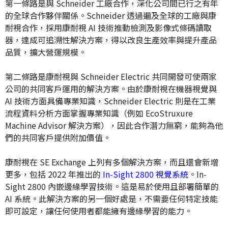
第一條路是與 Schneider 工廠合作，深化公司間已行之有年
的全球合作夥伴關係。Schneider 透過遍及全球的工廠與康
耐視合作，採用康耐視 AI 技術推動檢測及影像式條碼讀取
器，達成可追溯性解決方案，得以改良生產效率與提升產品
品質，擴大營運規模。
第二條路是康耐視與 Schneider Electric 共同開發可使兩家
公司的共同客戶運用的解決方案。由於康耐視在機器視覺與
AI 技術方面具備專業知識，Schneider Electric 則是在工業
流程資料分析方面掌握專業知識（例如 EcoStruxure
Machine Advisor 解決方案），因此合作潛力無窮，能夠為他
們的共同客戶提供附加價值。
康耐視在 SE Exchange 上列有多個解決方案，而且還會新增
更多，包括 2022 年推出的
In-Sight 2800 視覺系統
。In-
Sight 2800 內嵌邊緣學習技術。這是易於使用且部署簡單的
AI 系統。此解決方案的另一個好處是，不需要任何特定技能
即可設定，讓任何使用者都能擁有邊緣學習的能力。