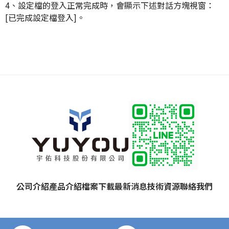
4、設定檔的登入正常完成時，會顯示下述對話方塊視窗：
[已完成設定檔登入]。
公司介紹
產品介紹
檔案下載
最新消息
技術資源
聯絡我們