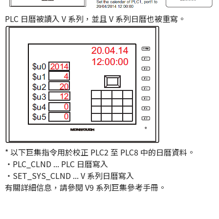
PLC 日曆被讀入 V 系列，並且 V 系列日曆也被重寫。
* 以下巨集指令用於校正 PLC2 至 PLC8 中的日曆資料。
・PLC_CLND ... PLC 日曆寫入
・SET_SYS_CLND ... V 系列日曆寫入
有關詳細信息，請參閱 V9 系列巨集參考手冊。