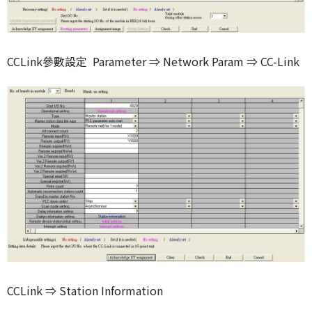
CCLink參數設定 Parameter ⇒ Network Param ⇒ CC-Link
CCLink ⇒ Station Information