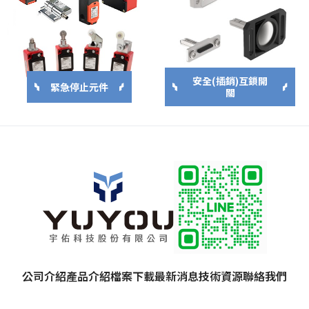
安全(插銷)互鎖開
緊急停止元件
關
公司介紹
產品介紹
檔案下載
最新消息
技術資源
聯絡我們