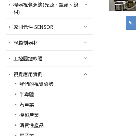
機器視覺週邊(光源、鏡頭、線
材)
感測元件 SENSOR
FA控制器材
工控圖控軟體
視覺應用實例
我們的視覺優勢
半導體
汽車業
機械產業
消費性產品
電子業