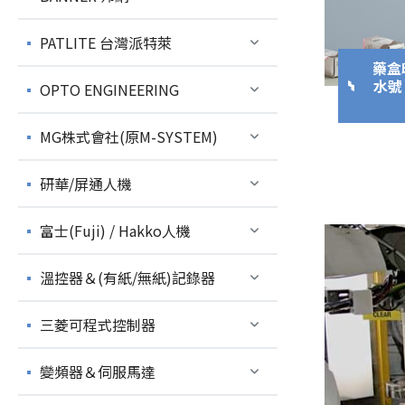
PATLITE 台灣派特萊
藥盒
水號
OPTO ENGINEERING
MG株式會社(原M-SYSTEM)
研華/屏通人機
富士(Fuji) / Hakko人機
溫控器＆(有紙/無紙)記錄器
三菱可程式控制器
變頻器＆伺服馬達