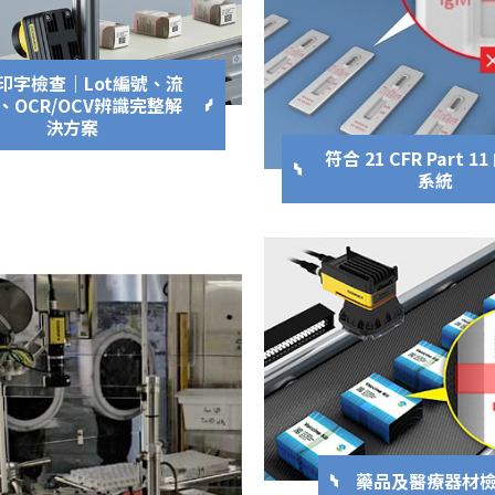
印字檢查｜Lot編號、流
、OCR/OCV辨識完整解
決方案
符合 21 CFR Part 1
系統
藥品及醫療器材