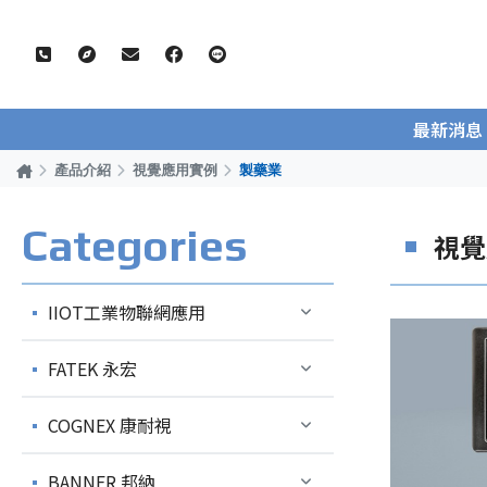
最新消息
產品介紹
視覺應用實例
製藥業
Categories
視覺
IIOT工業物聯網應用
FATEK 永宏
COGNEX 康耐視
BANNER 邦納