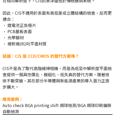
在相同解析度下，CIS的景深遠低於傳統鏡頭系統。
因此，CIS不適用於表面有高低差或立體結構的檢查，反而更
適合：
• 鋰電池正負極片
• PCB基板表面
• 光學膜材
• 捲對捲(R2R)平面材質
結語：CIS 是 CCD/CMOS 的替代方案嗎？
CIS不是為了取代高階線掃相機，而是為低至中解析度平面檢
查提供一個具性價比、模組化、低失真的替代方案。隨著技
術不斷突破，其在部分半導體與新能源產業的導入潛力正逐
步擴大。
應用案例：
Auto check BGA printing shift 錫球檢測/BGA 錫球印刷偏移
自動檢測