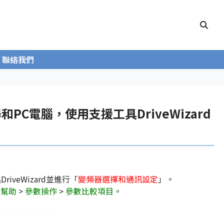
聯絡我們
和PC電腦，使用支援工具DriveWizard
iveWizard並進行「
變頻器選擇和通訊設定
」。
d 幫助
>
參數操作
>
參數比較項目
。