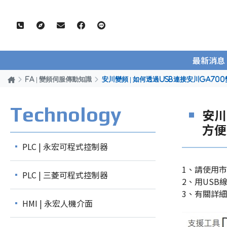
最新消息
FA | 變頻伺服傳動知識
安川變頻 | 如何透過USB連接安川GA7
Technology
安川
方便
PLC | 永宏可程式控制器
1、請使用市售
PLC | 三菱可程式控制器
2、用USB
3、有關詳細信
HMI | 永宏人機介面