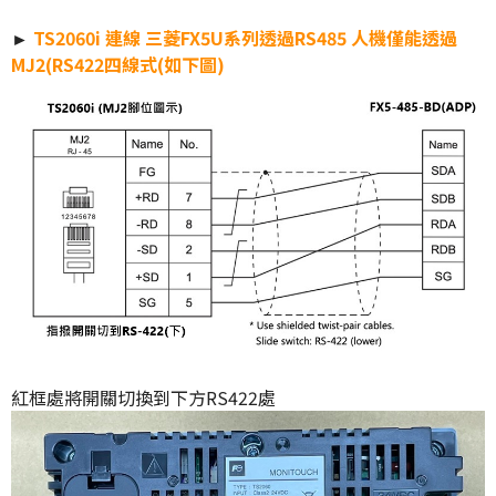
►
TS2060i 連線 三菱FX5U系列透過RS485 人機僅能透過
MJ2(RS422四線式(如下圖)
紅框處將開關切換到下方RS422處