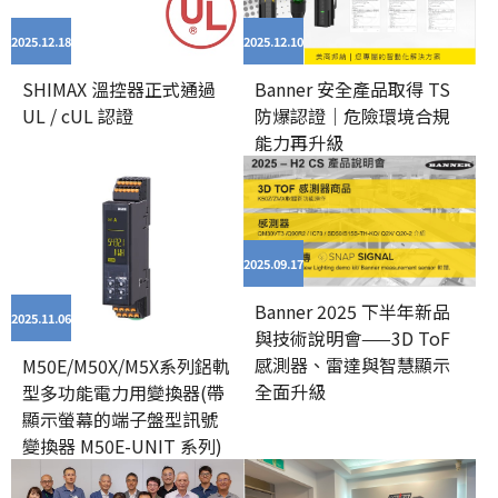
2025.12
18
2025.12
10
SHIMAX 溫控器正式通過
Banner 安全產品取得 TS
UL / cUL 認證
防爆認證｜危險環境合規
能力再升級
2025.09
17
Banner 2025 下半年新品
2025.11
06
與技術說明會——3D ToF
感測器、雷達與智慧顯示
M50E/M50X/M5X系列鋁軌
全面升級
型多功能電力用變換器(帶
顯示螢幕的端子盤型訊號
變換器 M50E-UNIT 系列)