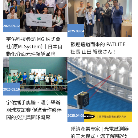
2025.09
12
2025.09
04
宇佑科技參訪 MG 株式會
歡迎遠道而來的 PATLITE
社(原M-System)｜日本自
社長 山田 裕稔さん！
動化介面元件領導品牌
2025.05
16
宇佑攜手奧騰、曜宇舉辦
羽球友誼賽 促進合作夥伴
2025.04
09
間的交流與團隊凝聚
邦納產業專家 | 光電感測器
的三大模式，您了解嗎?🤔