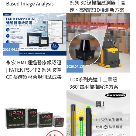
系列 3D線掃描感測器｜高
Based Image Analysis
速、高精度3D檢測新方案
2026.04
17
永宏 HMI 通過醫療級認證
2026.04
13
| FATEK P5／P2 系列取得
CE 醫療器材合規測試成果
LDX系列光達｜工業級
360°雷射掃描解決方案