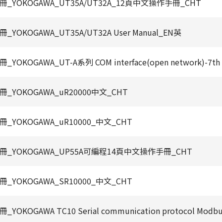
_YOKOGAWA_UT35A/UT32A_12頁中文操作手冊_CHT
_YOKOGAWA_UT35A/UT32A User Manual_EN英
YOKOGAWA_UT-A系列 COM interface(open network)-7th
_YOKOGAWA_uR20000中文_CHT
_YOKOGAWA_uR10000_中文_CHT
冊_YOKOGAWA_UP55A可編程14頁中文操作手冊_CHT
_YOKOGAWA_SR10000_中文_CHT
YOKOGAWA TC10 Serial communication protocol Modb