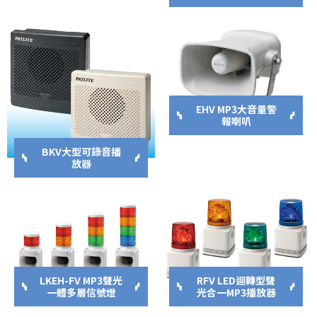
EHV MP3大音量警
報喇叭
BKV大型可錄音播
放器
LKEH-FV MP3聲光
RFV LED迴轉型聲
一體多層信號燈
光合一MP3播放器