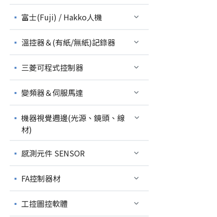
富士(Fuji) / Hakko人機
溫控器＆(有紙/無紙)記錄器
三菱可程式控制器
變頻器＆伺服馬達
機器視覺週邊(光源、鏡頭、線
材)
感測元件 SENSOR
FA控制器材
工控圖控軟體