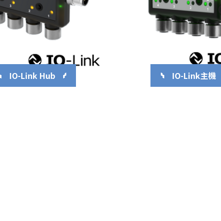
IO-Link Hub
IO-Link主機