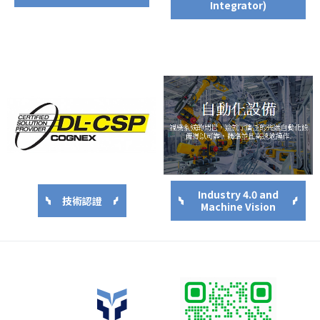
Integrator)
Industry 4.0 and
技術認證
Machine Vision