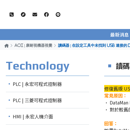
最新消息
AOI | 康耐視機器視覺
讀碼器 | 在設定工具中未找到 USB 連接的 
Technology
讀碼
PLC | 永宏可程式控制器
修復舊版 US
常見原因：
PLC | 三菱可程式控制器
• DataMan
• 對於較舊的
HMI | 永宏人機介面
回答：