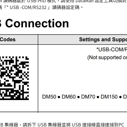
n
讀碼器
處於 USB-HID 模式，請使用 DataMan 設定工具切換到
碼
「
*
USB
-COM/RS232 」
讀碼器
設定
碼
。
SB 集線器
，請拆下
USB
集線器並將 USB 連接線直接連接
到
PC