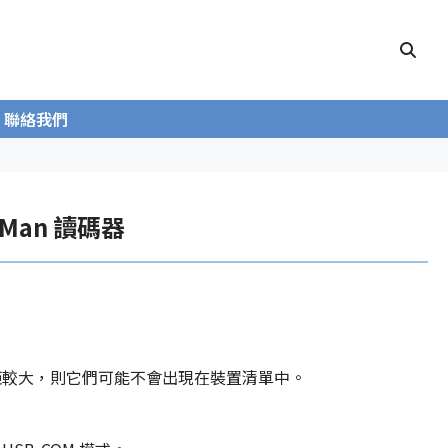
聯絡我們
aMan 讀碼器
距
較大，則它們可能不會出現在
裝置
清單中。