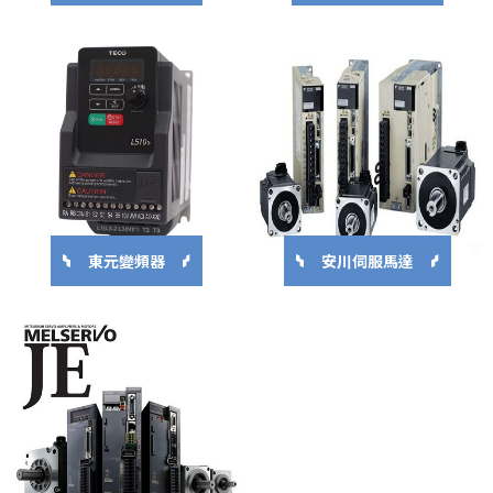
東元變頻器
安川伺服馬達