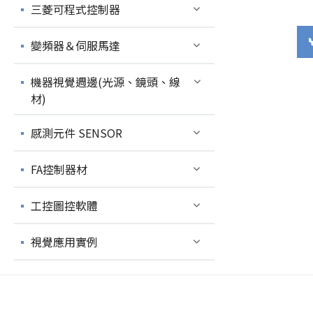
三菱可程式控制器
變頻器＆伺服馬達
機器視覺週邊(光源、鏡頭、線
材)
感測元件 SENSOR
FA控制器材
工控圖控軟體
視覺應用實例