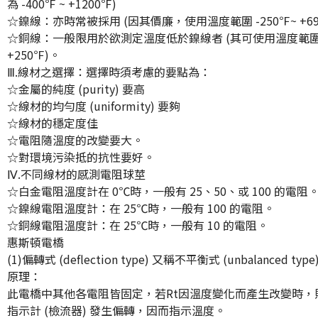
為 -400℉ ~ +1200℉)
☆鎳線：亦時常被採用 (因其價廉，使用溫度範圍 -250℉~ +69
☆銅線：一般限用於欲測定溫度低於鎳線者 (其可使用溫度範圍為 
+250℉)。
Ⅲ.線材之選擇：選擇時須考慮的要點為：
☆金屬的純度 (purity) 要高
☆線材的均勻度 (uniformity) 要夠
☆線材的穩定度佳
☆電阻隨溫度的改變要大。
☆對環境污染抵的抗性要好。
Ⅳ.不同線材的感測電阻球莖
☆白金電阻溫度計在 0℃時，一般有 25、50、或 100 的電阻
☆鎳線電阻溫度計：在 25℃時，一般有 100 的電阻。
☆銅線電阻溫度計：在 25℃時，一般有 10 的電阻。
惠斯頓電橋
(1)偏轉式 (deflection type) 又稱不平衡式 (unbalanced type
原理：
此電橋中其他各電阻皆固定，若Rt因溫度變化而產生改變時，
指示計 (檢流器) 發生偏轉，因而指示溫度。