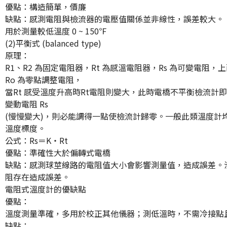
優點：構造簡單，價廉
缺點：感測電阻與檢流器的電壓值關係並非線性，誤差較大。
用於測量較低溫度 0 ~ 150℉
(2)平衡式 (balanced type)
原理：
R1、R2 為固定電阻器，Rt 為感溫電阻器，Rs 為可變電阻
Ro 為零點調整電阻，
當Rt 感受溫度升高時Rt電阻則變大，此時電橋不平衡檢流計
變動電阻 Rs
(慢慢變大)，則必能調得一點使檢流計歸零。一般此類溫度計
溫度標度。
公式：Rs＝K‧Rt
優點：準確性大於偏轉式電橋
缺點：感測球莖線路的電阻值大小會影響測量值，造成誤差。
阻存在造成誤差。
電阻式溫度計的優缺點
優點：
溫度測量準確，多用於校正其他儀器；測低溫時，不需冷接點
缺點：