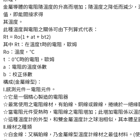
金屬導體的電阻隨溫度的升高而增加；隨溫度之降低而減少，
值，即能間接求得
其溫度。
此種溫度與電阻之關係可由下列算式代表：
Rt = Ro(1 + at + bt2)
其中 Rt：在溫度t時的電阻，歐姆
Ro：溫度，℃
t ：0℃時的電阻，歐姆
a ：電阻的溫度係數
b ：校正係數
構成(金屬線型)：
Ⅰ.感測元件－電阻元件。
☆它是一個精心製造的電阻器
☆最常使用之電阻線材，有鉑線、銅線或鎳線，捲繞於一絕緣體 
☆當電阻元件受熱時，電阻線之電阻增加；此增加電阻係以溫
☆這種溫度計的外型，和雙金屬溫度計之球泡相似，其本體呈
Ⅱ.線材之種類
☆白金線：又稱鉑線，乃金屬線型溫度計線材之最佳材料。(