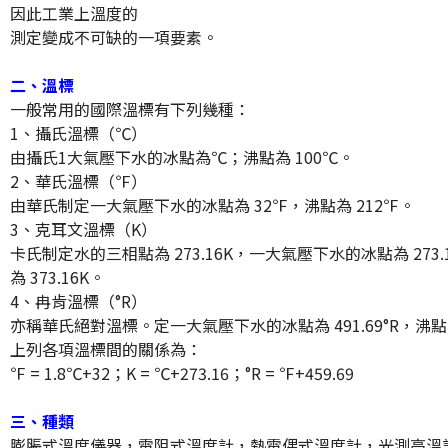
因此工業上溫度的
測定變成不可缺的一項要素。
二、溫標
一般常用的國際溫標有下列幾種：
1、攝氏溫標（℃）
由攝氏1大氣壓下水的冰點為℃；沸點為 100℃。
2、華氏溫標（℉）
由華氏制定一大氣壓下水的冰點為 32℉，沸點為 212℉。
3、克耳文溫標（K）
卡氏制定水的三相點為 273.16K，一大氣壓下水的冰點為 273.
為 373.16K。
4、冉肯溫標（°R）
亦稱華氏絕對溫標。定一大氣壓下水的冰點為 491.69°R，沸點為 6
上列各項溫標間的關係為：
℉ = 1.8℃+32；K = ℃+273.16；°R = ℉+459.69
三、種類
膨脹式溫度儀器，電阻式溫度計，熱電偶式溫度計，光測高溫