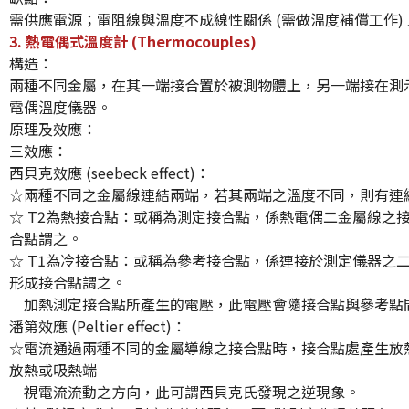
需供應電源；電阻線與溫度不成線性關係 (需做溫度補償工作)
3.
熱電偶式溫度計
(Thermocouples)
構造：
兩種不同金屬，在其一端接合置於被測物體上，另一端接在測
電偶溫度儀器。
原理及效應：
三效應：
西貝克效應 (seebeck effect)：
☆兩種不同之金屬線連結兩端，若其兩端之溫度不同，則有連
☆ T2為熱接合點：或稱為測定接合點，係熱電偶二金屬線之
合點謂之。
☆ T1為冷接合點：或稱為參考接合點，係連接於測定儀器之
形成接合點謂之。
加熱測定接合點所產生的電壓，此電壓會隨接合點與參考點
潘第效應 (Peltier effect)：
☆電流通過兩種不同的金屬導線之接合點時，接合點處產生放
放熱或吸熱端
視電流流動之方向，此可謂西貝克氏發現之逆現象。