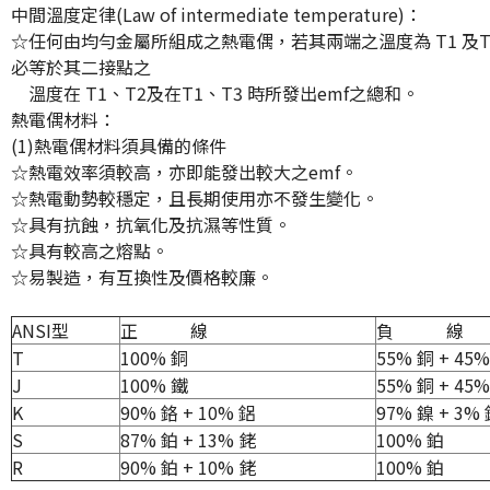
中間溫度定律(Law of intermediate temperature)：
☆任何由均勻金屬所組成之熱電偶，若其兩端之溫度為 T1 及T3
必等於其二接點之
溫度在 T1、T2及在T1、T3 時所發出emf之總和。
熱電偶材料：
(1)熱電偶材料須具備的條件
☆熱電效率須較高，亦即能發出較大之emf。
☆熱電動勢較穩定，且長期使用亦不發生變化。
☆具有抗蝕，抗氧化及抗濕等性質。
☆具有較高之熔點。
☆易製造，有互換性及價格較廉。
ANSI型
正 線
負 線
T
100% 銅
55% 銅 + 45
J
100% 鐵
55% 銅 + 45
K
90% 鉻 + 10% 鋁
97% 鎳 + 3%
S
87% 鉑 + 13% 銠
100% 鉑
R
90% 鉑 + 10% 銠
100% 鉑