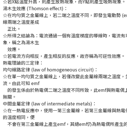
☆若X點溫度升高，則產生放熱現象，而Y點則產生吸熱現象。
湯木生效應 (Thomson effect)：
☆在均勻質之金屬線上，若二端之溫度不同，即發生電動勢 (e
線兩端之溫度差成
正比。
☆所得之結論為：電流通過一個有溫度梯度的導線時，電流有
象，稱之為湯木生
效應。
☆若電流方向相反，產生相反的反應，故亦稱為可逆性效應。
熱電理論的三定律：
均勻線路定律 (law of homogeneous circuit)：
☆在單一均勻質之金屬線上，若僅改變此金屬線兩端之溫度，
流。由此可知 emf
的發生係由於熱電偶二端之溫度不同所致，此emf與熱電偶
無關。
中間金屬定律 (law of intermediate metals)：
☆在一熱電反應中，使用一第三金屬線，若第三金屬線與熱電
的溫度相同，便
不會在第三金屬線上產生emf，其總emf仍為熱電偶所產生的 