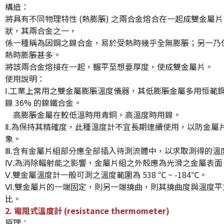
構造：
將具有不同物理特性 (熱膨脹) 之兩合金熔合在一起成雙金屬
狀，其兩合金之一，
係一種稱為因鋼之鎳合金，易於受熱時幾乎全無膨脹；另一乃
熱時膨脹甚多。
將該兩合金熔接在一起，輾平至想要厚度，使成雙金屬片。
使用說明：
Ⅰ.工業上常用之雙金屬膨脹溫度儀器，其低膨脹金屬多用恒範
鎳 36% 的鎳鐵合金。
高膨脹金屬在較低溫時用青銅，高溫度時用鎳。
Ⅱ.為保持其精確度，此種溫度計不宜長期連續使用，以防金屬
象。
Ⅲ.含有金屬片組部分應全部插入待測流體中，以求取測得的溫
Ⅳ.為消除輻射能之影響，金屬片組之外殼應為光滑之金屬表面
Ⅴ.雙金屬溫度計一般可測之溫度範圍為 538 ℃ ~ -184℃。
Ⅵ.雙金屬片的一端固定，則另一端撓曲，則其撓曲度與溫度
比。
2.
電阻式溫度計
(resistance thermometer)
原理：