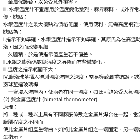
金屬保護套，以免受意外損害。
Ⅲ. 水銀溫度計不宜應用於溫度變化激烈，驟昇驟降，或外界
優、缺點：
水銀溫度計之最大優點為價格低廉，使用便利，無需高度複雜
缺點為：
Ⅰ.指示不夠準確，水銀溫度計指示不夠準確，其原氏為在高溫
漲，因之而改變毛細
久體積，於是使指示值產生若干偏差。
Ⅱ.水銀之膨漲係數隨溫度之昇降而有些微變化。
Ⅲ.溫度之指示範圍不大。
Ⅳ.膨漲球莖插入待測溫度流體之深度，常易導致嚴重錯誤。
漲球莖連玻璃桿
一齊浸入流體內，使兩者在同一溫度，如此可避免受大氣溫
(2) 雙金屬溫度計 (bimetal thermometer)
原理：
將二種或二種以上具有不同膨脹係數之金屬片焊合在一起，當
膨脹程度之不同而
使此金屬片組產生彎曲。如將此金屬片組之一端固定，另一端
生指示。