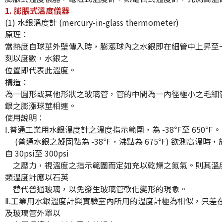
1.
膨脹式溫度儀器
(1) 水銀溫度計 (mercury-in-glass thermometer)
原理：
當熱度自球莖外壁傳入時，膨漲球內之水銀即在細管中上昇至
刻以度數，水銀之
位置即代表此溫度。
構造：
為一圓形或其他形狀之玻璃管，管的中間為一內徑極小之毛細
銀之膨漲球莖相連。
使用說明：
Ⅰ.普通工業用水銀溫度計之溫度指示範圍，為 -38℉至 650℉。
(普通水銀之凝固點為 -38℉，沸點為 675℉) 欲測高溫時
自 30psi至 300psi
之壓力，視溫度之指示範圍而定如充以乾燥之氮氣。則其溫度可
類溫度計應以石英
替代普通玻璃，以免發生玻璃管軟化變形的現象。
Ⅱ.工業用水銀溫度計與實驗室內所用的溫度計極為相似，只差
及玻璃管外罩以