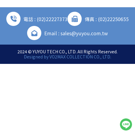
電話 : (02)22227373
傳真 : (02)22250655
Email : sales@yuyou.com.tw
2024 © YUYOU TECH CO., LTD. All Rights Reserved.
Designed by
VO2MAX COLLECTION CO., LTD.