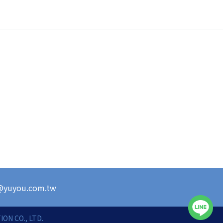
s@yuyou.com.tw
ON CO., LTD.