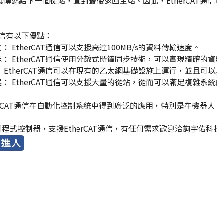
其傳遞給下一個從站，直到最後返回主站。因此，EtherCAT
T通信有以下優點：
： EtherCAT通信可以支援高達100MB/s的資料傳輸速度。
能： EtherCAT通信使用分散式時鐘同步技術，可以實現精確
： EtherCAT通信可以在現有的乙太網基礎設施上運行，並且
展： EtherCAT通信可以支援大量的從站，從而可以滿足複雜系
herCAT通信在自動化控制系統中得到廣泛的應用，特別是在機
程式控制器，支援EtherCAT通信，有任何需求歡迎洽詢宇佑