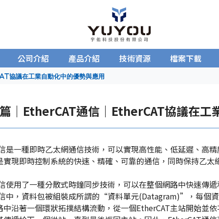
公司介紹
產品介紹
技術資源
檔案下載
rCAT協議在工業自動化中的優勢與應用
篇｜EtherCAT通信｜EtherCAT協議
AT通信是一種即時乙太網通信技術，可以實現高性能、低延遲、高精
是實現即時控制系統的快速、精確、可靠的通信，同時保持乙太
CAT通信使用了一種分散式時鐘同步技術，可以在整個網路中快速
AT通信中，資料包被組裝成所謂的“資料單元(Datagram)”，每
中沿著一個環狀拓撲結構流動，從一個EtherCAT主站開始並依