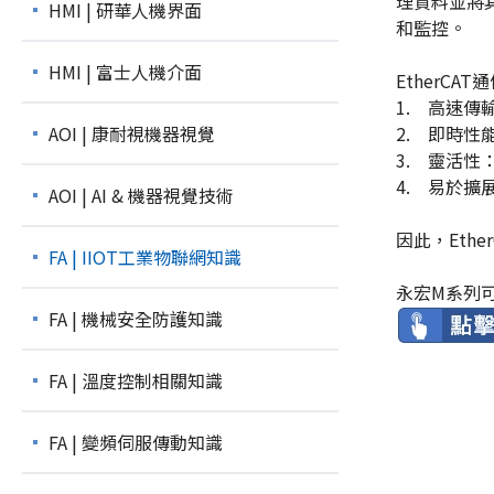
理資料並將
HMI | 研華人機界面
和監控。
HMI | 富士人機介面
EtherCA
1. 高速傳輸
AOI | 康耐視機器視覺
2. 即時性
3. 靈活性
4. 易於擴
AOI | AI & 機器視覺技術
因此，Et
FA | IIOT工業物聯網知識
永宏M系列可
FA | 機械安全防護知識
FA | 溫度控制相關知識
FA | 變頻伺服傳動知識