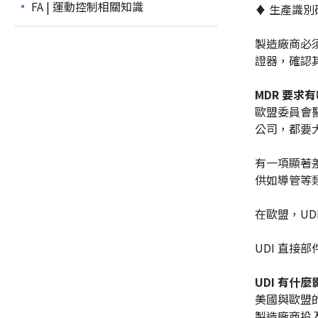
FA | 運動控制相關知識
♦ 生產識別
製造廠商必須
證器，確認其
MDR 要求
歐盟委員會醫
公司，都要
有一項顯著差異是
供如導管等類
在歐盟，U
UDI 直接部
UDI 有什
美國與歐盟
製造廠商投