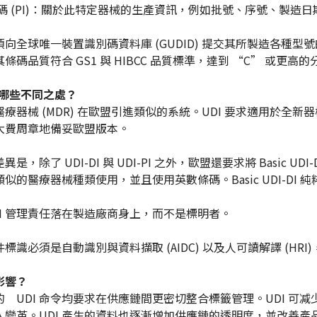
碼 (PI)：關於此特定器械的生產資訊，例如批號、序號、製造日期
向全球唯一裝置識別碼資料庫 (GUDID) 提交其所製造各種型
條碼品質符合 GS1 與 HIBCC 品質標準，達到 “C” 或更高的
有哪些不同之處？
療器械 (MDR) 在歐盟引進類似的系統。UDI 要求適用於
大費周章地備妥歐盟版本。
，除了 UDI-DI 與 UDI-PI 之外，歐盟還要求將 Basic UDI-D
似的醫療器械種類使用，並且使用英數條碼。Basic UDI-DI
DI 管理責任落在製造廠商身上，而不是標明者。
件標識必須是自動識別與資料擷取 (AIDC) 以及人可讀解譯 (HRI)
麼影響？
的 UDI 命令均要求在供應鏈間更密切整合標籤管理。UDI 
入變革。UDI 產生的資料也逐漸增加供應鏈的透明度，並改善產