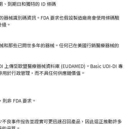
、到期日和獨特的 ID 條碼
號的器械識別碼資訊。FDA 要求也假設製造廠商會使用條碼驗
分級。
全新器械和那些已問世多年的器械。任何已在美國行銷醫療器械的
I 上傳至歐盟醫療器械資料庫 (EUDAMED)。Basic UDI-DI 專
 純粹用於行政管理，而不具任何供應鏈價值。
，則非 FDA 要求。
可减少不良事件报告並證實可更迅速召回產品，因此這正推動許多
品的品質。