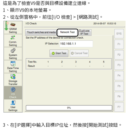
這是為了檢查V9是否與目標設備建立連線。
1、顯示V9的本地螢幕。
2、從左側窗格中，前往[I/O 檢查] > [網路測試]。
3、在[IP選擇]中輸入目標IP位址，然後按[開始測試]按鈕。