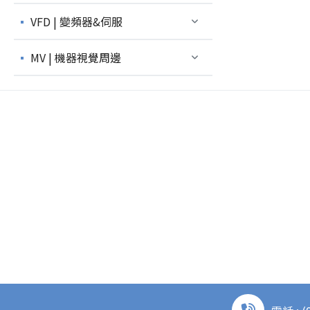
VFD | 變頻器&伺服
MV | 機器視覺周邊