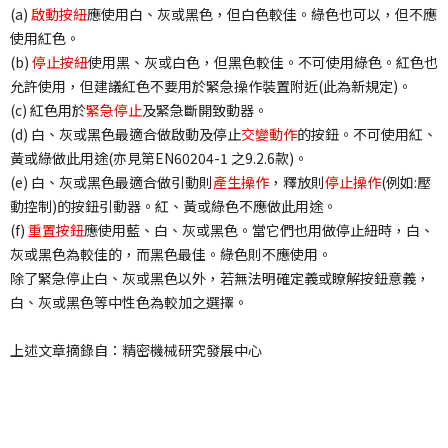
(a)
啟動按紐
應使用白、灰或黑色，但白色較佳。綠色也可以，但不應
使用紅色。
(b)
停止按紐
使用黑、灰或白色，但黑色較佳。不可使用綠色。紅色也
允許使用，但建議紅色不要用於緊急操作裝置附近(此為新規定)。
(c) 紅色用於
緊急停止
及緊急斷開致動器。
(d) 白、灰或黑色最適合做啟動及停止
交變動作
的按鈕。不可使用紅、
黃或綠做此用途(亦見第EN60204-1 之9.2.6款)。
(e) 白、灰或黑色最適合做引動則
產生操作
，釋放則
停止操作
(例如:壓
動控制)的按鈕引動器。紅、黃或綠色不應做此用途。
(f)
重置按鈕
應使用藍、白、灰或黑色。當它們也用做停止紐時，白、
灰或黑色為較佳的，而黑色最佳。綠色則不應使用。
除了緊急停止白、灰或黑色以外，若無法明確定義或瞭解按鈕意義，
白、灰或黑色等中性色為較加之選擇。
上述文章摘錄自：精密機械研究發展中心