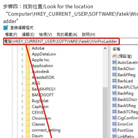
步驟四：找到位置/Look for the location
“Computer\HKEY_CURRENT_USER\SOFTWARE\Fatek\Wi
adder”