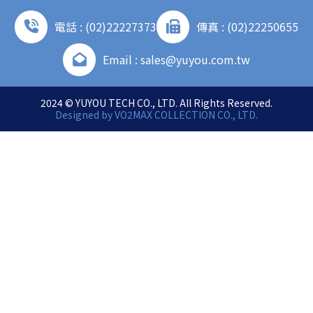
電話 : (02)22227373
傳真 : (02)22250655
Email : sales@yuyou.com.tw
2024 © YUYOU TECH CO., LTD. All Rights Reserved.
Designed by
VO2MAX COLLECTION CO., LTD.