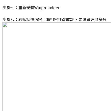
步驟七：重新安裝Winproladder
步驟八：右鍵點選內容，將相容性改成XP，勾選管理員身分