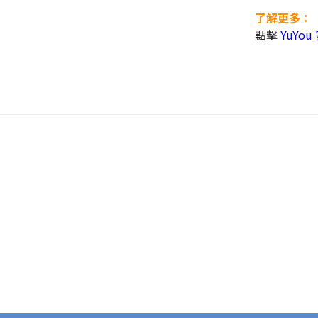
了解更多：
點擊
YuYo