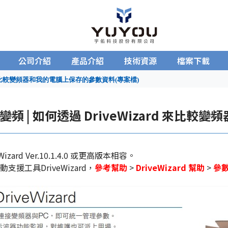
公司介紹
產品介紹
技術資源
檔案下載
d 來比較變頻器和我的電腦上保存的參數資料(專案檔)
變頻 | 如何透過 DriveWizard 來比
Wizard Ver.10.1.4.0 或更高版本相容。
支援工具DriveWizard，
參考幫助
>
DriveWizard 幫助
>
參