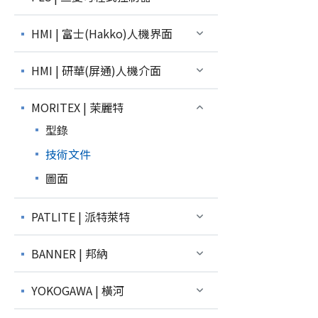
HMI | 富士(Hakko)人機界面
HMI | 研華(屏通)人機介面
MORITEX | 茉麗特
型錄
技術文件
圖面
PATLITE | 派特萊特
BANNER | 邦納
YOKOGAWA | 橫河