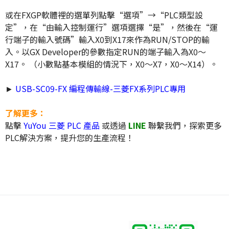
或在FXGP軟體裡的選單列點擊“選項”→“PLC類型設
定”，在“由輸入控制運行”選項選擇“是”，然後在“運
行端子的輸入號碼”輸入X0到X17來作為RUN/STOP的輸
入。以GX Developer的參數指定RUN的端子輸入為X0～
X17。 （小數點基本模組的情況下，X0～X7，X0～X14）。
►
USB-SC09-FX 編程傳輸線-三菱FX系列PLC專用
了解更多：
點擊
YuYou 三菱 PLC 產品
或透過
LINE
聯繫我們，探索更多
PLC解決方案，提升您的生產流程！