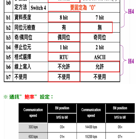
※ 通訊”
鮑率
”設定：