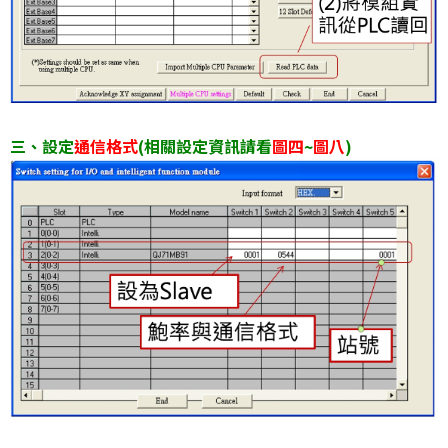
三、設定
通信格式
(相關設定資訊請看
圖四
~
圖八
)