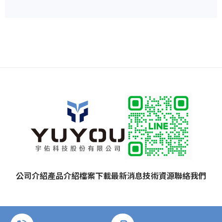
公司介紹
產品介紹
檔案下載
最新消息
技術資源
聯絡我們