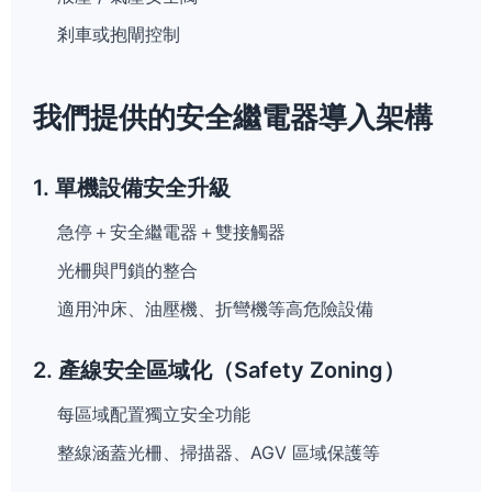
剎車或抱閘控制
我們提供的安全繼電器導入架構
1. 單機設備安全升級
急停＋安全繼電器＋雙接觸器
光柵與門鎖的整合
適用沖床、油壓機、折彎機等高危險設備
2. 產線安全區域化（Safety Zoning）
每區域配置獨立安全功能
整線涵蓋光柵、掃描器、AGV 區域保護等