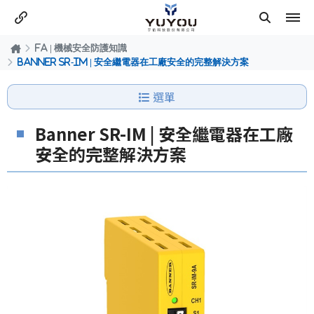
FA | 機械安全防護知識
Banner SR-IM | 安全繼電器在工廠安全的完整解決方案
選單
Banner SR-IM | 安全繼電器在工廠
安全的完整解決方案