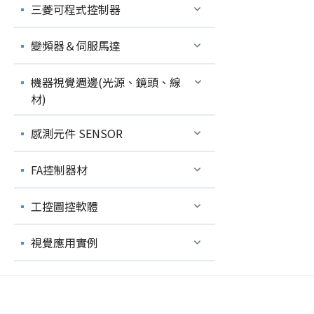
三菱可程式控制器
變頻器＆伺服馬達
機器視覺週邊(光源、鏡頭、線
材)
感測元件 SENSOR
FA控制器材
工控圖控軟體
視覺應用實例