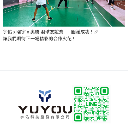
宇佑 x 曜宇 x 奧騰 羽球友誼賽——圓滿成功！🎉
讓我們期待下一場精彩的合作火花！